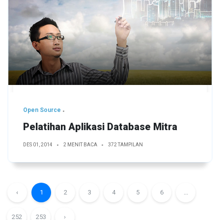
Open Source
Pelatihan Aplikasi Database Mitra
DES 01, 2014
2 MENIT BACA
372 TAMPILAN
‹
1
2
3
4
5
6
...
252
253
›