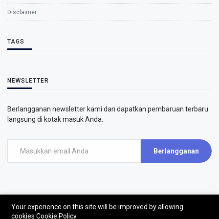
Disclaimer
TAGS
NEWSLETTER
Berlangganan newsletter kami dan dapatkan pembaruan terbaru
langsung di kotak masuk Anda.
Berlangganan
Your experience on this site will be improved by allowing
©2026 - AirPutih
cookies
Cookie Policy