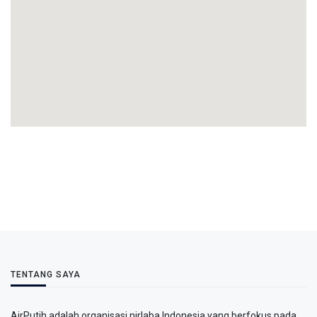
TENTANG SAYA
AirPutih adalah organisasi nirlaba Indonesia yang berfokus pada