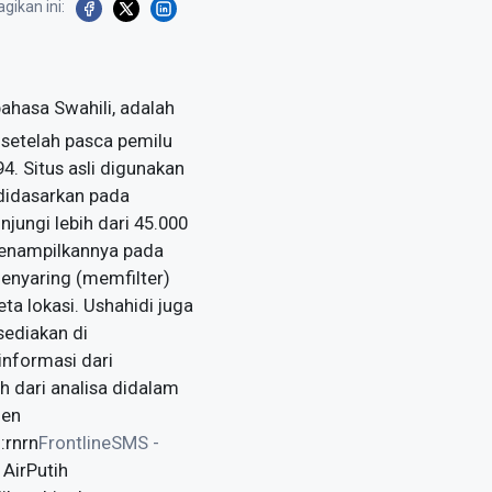
gikan ini:
bahasa Swahili, adalah
setelah pasca pemilu
4. Situs asli digunakan
didasarkan pada
jungi lebih dari 45.000
menampilkannya pada
menyaring (memfilter)
ta lokasi. Ushahidi juga
sediakan di
informasi dari
 dari analisa didalam
zen
:rnrn
FrontlineSMS -
 AirPutih