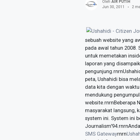
Oleh
AIR PUTIH
Jun 30, 2011
2 me
sebuah website yang aw
pada awal tahun 2008. S
untuk memetakan inside
laporan yang disampaika
pengunjung.rnrnUshahi
peta, Ushahidi bisa mel
data kita dengan waktu 
mendukung pengumpulan 
website.rnrnBeberapa N
masyarakat langsung, k
system ini. System ini b
Journalism'94.rnrnAnda
SMS Gateway
rnrn
Ushah