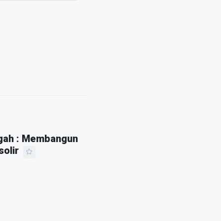
ngah : Membangun
olir