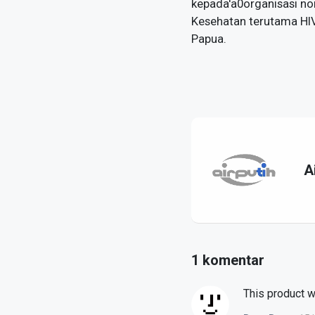
kepada'a0organisasi no
Kesehatan terutama HI
Papua.
A
1 komentar
This product w