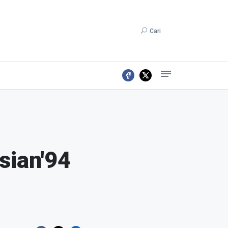
Cari
sian'94