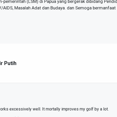
n-pemerintah (LSM) di Papua yang bergerak dibidang Pendid
V/AIDS, Masalah Adat dan Budaya. dan Semoga bermanfaat 
ir Putih
orks excessively well. It mortally improves my golf by a lot.