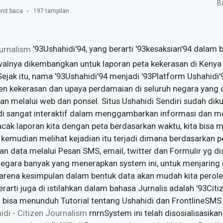
Ba
nit baca
197 tampilan
'93Ushahidi'94, yang berarti '93kesaksian'94 dalam 
alnya dikembangkan untuk laporan peta kekerasan di Kenya 
ejak itu, nama '93Ushahidi'94 menjadi '93Platform Ushahidi'9
n kekerasan dan upaya perdamaian di seluruh negara yang 
n melalui web dan ponsel. Situs Ushahidi Sendiri sudah dikun
di sangat interaktif dalam menggambarkan informasi dan 
acak laporan kita dengan peta berdasarkan waktu, kita bisa 
kemudian melihat kejadian itu terjadi dimana berdasarkan pe
data melalui Pesan SMS, email, twitter dan Formulir yg di
egara banyak yang menerapkan system ini, untuk menjaring 
arena kesimpulan dalam bentuk data akan mudah kita peroleh
erarti juga di istilahkan dalam bahasa Jurnalis adalah '93Citi
 bisa menunduh Tutorial tentang Ushahidi dan FrontlineSMS 
idi - Citizen Journalism
rnrnSystem ini telah disosialisasikan