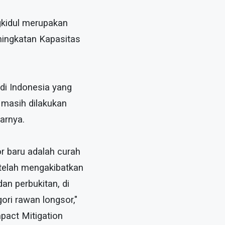
gkidul merupakan
eningkatan Kapasitas
di Indonesia yang
 masih dilakukan
arnya.
r baru adalah curah
 telah mengakibatkan
n perbukitan, di
ori rawan longsor,"
mpact Mitigation