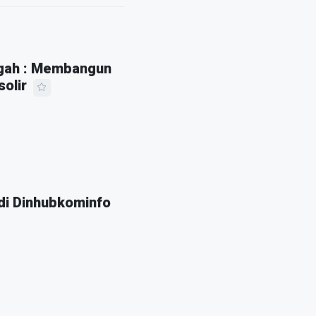
ngah : Membangun
olir
 di Dinhubkominfo