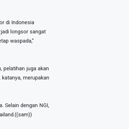
or di Indonesia
rjadi longsor sangat
tetap waspada,"
 pelatihan juga akan
, katanya, merupakan
ya. Selain dengan NGI,
iland.((sam))