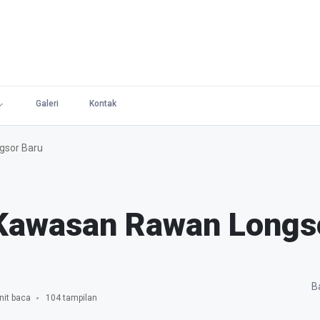
Galeri
Kontak
gsor Baru
Kawasan Rawan Longs
Ba
nit baca
104 tampilan