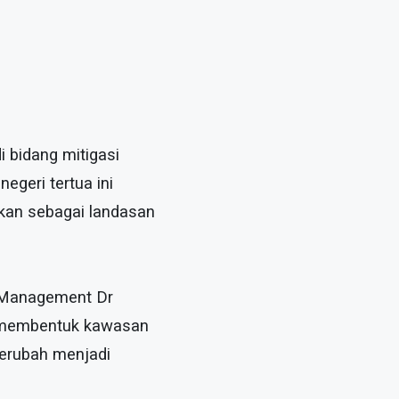
 bidang mitigasi
egeri tertua ini
kan sebagai landasan
k Management Dr
ni membentuk kawasan
berubah menjadi