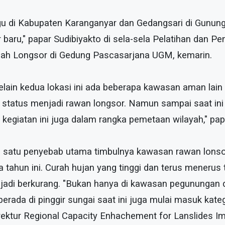
u di Kabupaten Karanganyar dan Gedangsari di Gunun
baru," papar Sudibiyakto di sela-sela Pelatihan dan P
nah Longsor di Gedung Pascasarjana UGM, kemarin.
lain kedua lokasi ini ada beberapa kawasan aman lain 
ah status menjadi rawan longsor. Namun sampai saat ini
kegiatan ini juga dalam rangka pemetaan wilayah," pap
h satu penyebab utama timbulnya kawasan rawan lonso
a tahun ini. Curah hujan yang tinggi dan terus menerus
adi berkurang. "Bukan hanya di kawasan pegunungan da
erada di pinggir sungai saat ini juga mulai masuk kateg
irektur Regional Capacity Enhachement for Lanslides I