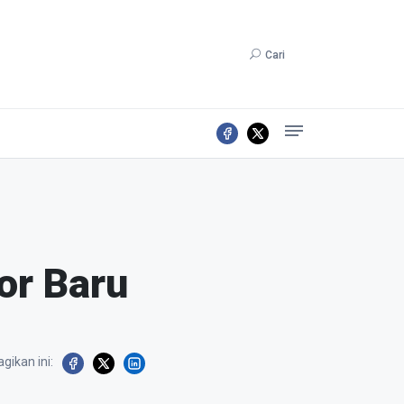
Cari
or Baru
gikan ini: