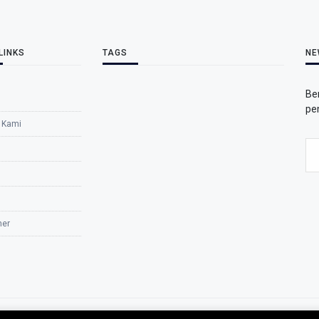
LINKS
TAGS
NE
Be
pe
 Kami
mer