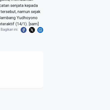
atan senjata kepada
tersebut, namun sejak
lo Bambang Yudhoyono
teraktif (14/1). [sam]
Bagikan ini: