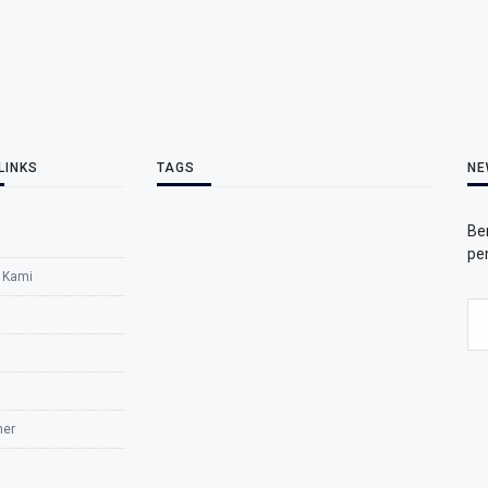
LINKS
TAGS
NE
Be
pe
 Kami
mer