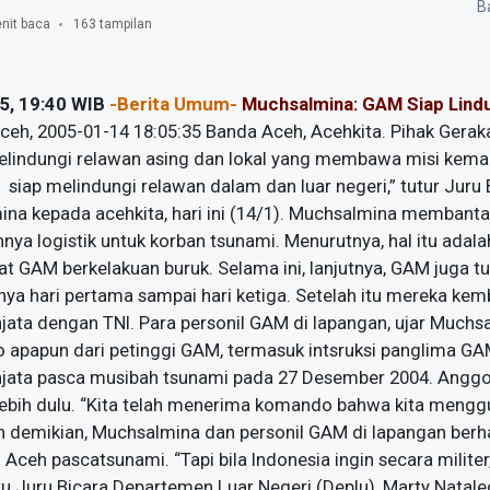
Ba
nit baca
163 tampilan
5, 19:40 WIB
-Berita Umum-
Muchsalmina: GAM Siap Lindu
ceh, 2005-01-14 18:05:35 Banda Aceh, Acehkita. Pihak Gera
lindungi relawan asing dan lokal yang membawa misi kema
siap melindungi relawan dalam dan luar negeri,” tutur Juru
na kepada acehkita, hari ini (14/1). Muchsalmina membant
nya logistik untuk korban tsunami. Menurutnya, hal itu adal
at GAM berkelakuan buruk. Selama ini, lanjutnya, GAM juga 
nya hari pertama sampai hari ketiga. Setelah itu mereka kem
jata dengan TNI. Para personil GAM di lapangan, ujar Muchsa
apapun dari petinggi GAM, termasuk intsruksi panglima GA
jata pasca musibah tsunami pada 27 Desember 2004. Angg
lebih dulu. “Kita telah menerima komando bahwa kita menggu
un demikian, Muchsalmina dan personil GAM di lapangan berh
ceh pascatsunami. “Tapi bila Indonesia ingin secara militer
u Juru Bicara Departemen Luar Negeri (Deplu), Marty Nata