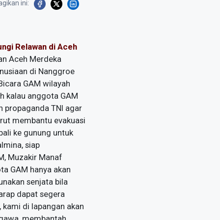
gikan ini:
ngi Relawan di Aceh
kan Aceh Merdeka
nusiaan di Nanggroe
 Bicara GAM wilayah
ah kalau anggota GAM
ah propaganda TNI agar
turut membantu evakuasi
bali ke gunung untuk
lmina, siap
M, Muzakir Manaf
ota GAM hanya akan
nakan senjata bila
arap dapat segera
, kami di lapangan akan
legawa, membantah