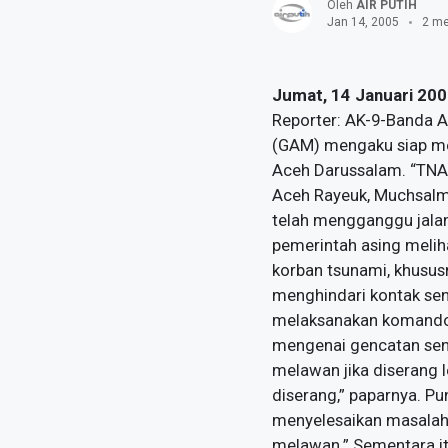
Oleh
AIR PUTIH
Jan 14, 2005
2 me
Jumat, 14 Januari 200
Reporter: AK-9-Banda A
(GAM) mengaku siap me
Aceh Darussalam. “TNA 
Aceh Rayeuk, Muchsalmi
telah mengganggu jalan
pemerintah asing melih
korban tsunami, khusus
menghindari kontak sen
melaksanakan komando 
mengenai gencatan sen
melawan jika diserang 
diserang,” paparnya. P
menyelesaikan masalah A
melawan.” Sementara it