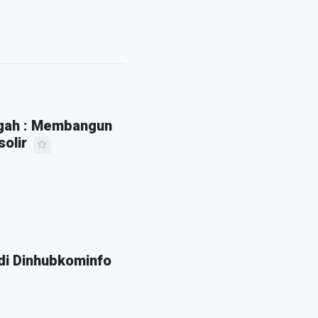
ngah : Membangun
olir
 di Dinhubkominfo