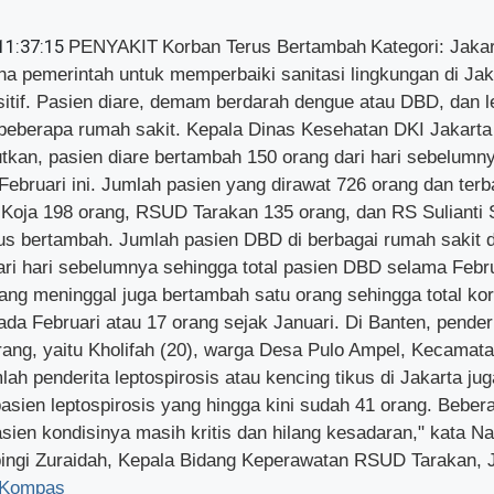
 11:37:15
PENYAKIT
Korban Terus Bertambah
Kategori: Jaka
a pemerintah untuk memperbaiki sanitasi lingkungan di Jak
tif. Pasien diare, demam berdarah dengue atau DBD, dan l
eberapa rumah sakit. Kepala Dinas Kesehatan DKI Jakarta
tkan, pasien diare bertambah 150 orang dari hari sebelumn
Februari ini. Jumlah pasien yang dirawat 726 orang dan ter
ja 198 orang, RSUD Tarakan 135 orang, dan RS Sulianti 
us bertambah. Jumlah pasien DBD di berbagai rumah sakit d
ri hari sebelumnya sehingga total pasien DBD selama Febru
ang meninggal juga bertambah satu orang sehingga total ko
da Februari atau 17 orang sejak Januari. Di Banten, pende
rang, yaitu Kholifah (20), warga Desa Pulo Ampel, Kecamat
h penderita leptospirosis atau kencing tikus di Jakarta ju
sien leptospirosis yang hingga kini sudah 41 orang. Beber
sien kondisinya masih kritis dan hilang kesadaran," kata Naz
ingi Zuraidah, Kepala Bidang Keperawatan RSUD Tarakan, J
Kompas