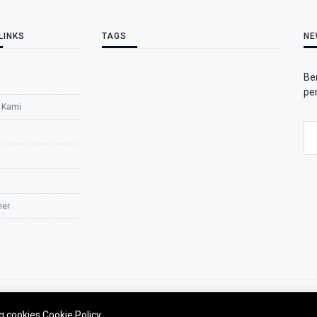
LINKS
TAGS
NE
Be
pe
 Kami
mer
ng cookies
Cookie Policy