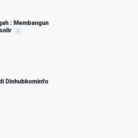
ngah : Membangun
olir
 di Dinhubkominfo