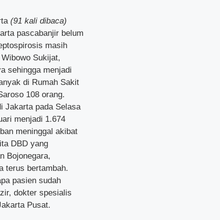
rta
(91 kali dibaca)
arta pascabanjir belum
eptospirosis masih
 Wibowo Sukijat,
ya sehingga menjadi
banyak di Rumah Sakit
Saroso 108 orang.
i Jakarta pada Selasa
ari menjadi 1.674
rban meninggal akibat
rita DBD yang
an Bojonegara,
ga terus bertambah.
apa pasien sudah
ir, dokter spesialis
akarta Pusat.