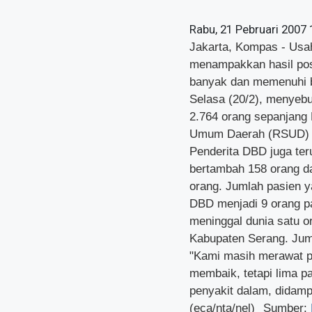
Rabu, 21 Pebruari 2007
Jakarta, Kompas - Usah
menampakkan hasil posi
banyak dan memenuhi b
Selasa (20/2), menyebu
2.764 orang sepanjang 
Umum Daerah (RSUD) Ko
Penderita DBD juga ter
bertambah 158 orang da
orang. Jumlah pasien y
DBD menjadi 9 orang pa
meninggal dunia satu o
Kabupaten Serang. Jumla
"Kami masih merawat pa
membaik, tetapi lima pa
penyakit dalam, didamp
(eca/nta/nel)
Sumber: