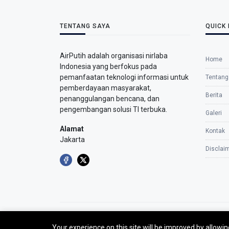
TENTANG SAYA
QUICK 
AirPutih adalah organisasi nirlaba
Home
Indonesia yang berfokus pada
pemanfaatan teknologi informasi untuk
Tentang
pemberdayaan masyarakat,
Berita
penanggulangan bencana, dan
pengembangan solusi TI terbuka.
Galeri
Alamat
Kontak
Jakarta
Disclai
©2026 - AirPutih
Your experience on this site will be improved by allowi