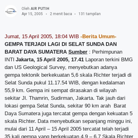
Oleh
AIR PUTIH
Apr 15, 2005
2 menit baca
131 tampilan
Jumat, 15 April 2005, 18:04 WIB
-Berita Umum-
GEMPA TERJADI LAGI DI SELAT SUNDA DAN
BARAT DAYA SUMATERA
Sumber
: Perhimpunan
INTI
Jakarta, 15 April 2005, 17.41
Laporan terkini BMG
dan US Geological Survey, menyebutkan adanya
gempa tektonik berkekuatan 5,6 skala Richter terjadi di
Selat Sunda pukul 11.17.54 WIB, dengan kedalaman
55,9 km. Gempa ini sempat dirasakan di wilayah
sekitar Jl. Thamrin, Sudirman, Jakarta. Tak jauh dari
lokasi gempa Selat Sunda, sekitar 90 km arah Barat
Daya Sumatera juga tercatat gempa dengan kekuatan 5
skala Richter.
Data menyebutkan sepanjang minggu ini,
mulai dari 11 April – 15 April 2005 tercatat telah terjadi
35 kali gempa yang berkekuatan 4,9 – 6,7 Skala Richter