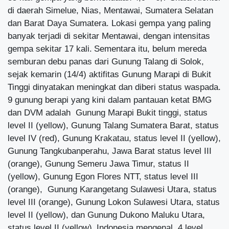
di daerah Simelue, Nias, Mentawai, Sumatera Selatan
dan Barat Daya Sumatera. Lokasi gempa yang paling
banyak terjadi di sekitar Mentawai, dengan intensitas
gempa sekitar 17 kali.
Sementara itu, belum mereda
semburan debu panas dari Gunung Talang di Solok,
sejak kemarin (14/4) aktifitas Gunung Marapi di Bukit
Tinggi dinyatakan meningkat dan diberi status waspada.
9 gunung berapi yang kini dalam pantauan ketat BMG
dan DVM adalah Gunung Marapi Bukit tinggi, status
level II (yellow), Gunung Talang Sumatera Barat, status
level IV (red), Gunung Krakatau, status level II (yellow),
Gunung Tangkubanperahu, Jawa Barat status level III
(orange), Gunung Semeru Jawa Timur, status II
(yellow), Gunung Egon Flores NTT, status level III
(orange), Gunung Karangetang Sulawesi Utara, status
level III (orange), Gunung Lokon Sulawesi Utara, status
level II (yellow), dan Gunung Dukono Maluku Utara,
status level II (yellow).
Indonesia
mengenal 4 level