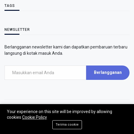
TAGS
NEWSLETTER
Berlangganan newsletter kami dan dapatkan pembaruan terbaru
langsung di kotak masuk Anda.
Berlangganan
Your experience on this site will be improved by allowing
©2026 - AirPutih
cookies
Cookie Policy
AirPutih | All rights reserved.
Terima cookie