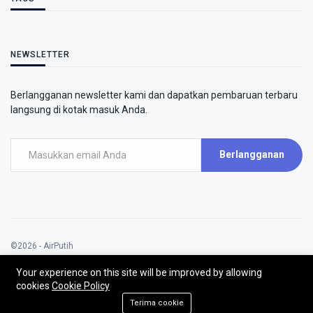
NEWSLETTER
Berlangganan newsletter kami dan dapatkan pembaruan terbaru
langsung di kotak masuk Anda.
Berlangganan
©2026 - AirPutih
AirPutih | All rights reserved.
Your experience on this site will be improved by allowing
cookies
Cookie Policy
Terima cookie