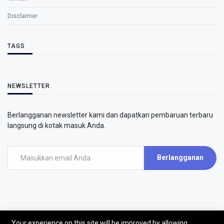
Disclaimer
TAGS
NEWSLETTER
Berlangganan newsletter kami dan dapatkan pembaruan terbaru
langsung di kotak masuk Anda.
Berlangganan
Your experience on this site will be improved by allowing
©2026 - AirPutih