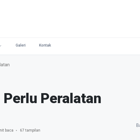
Galeri
Kontak
latan
Perlu Peralatan
Ba
nit baca
67 tampilan