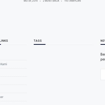
MEI 09, 2014
2 MENIT BACA
193 TAMPILAN
LINKS
TAGS
NE
Be
pe
 Kami
mer