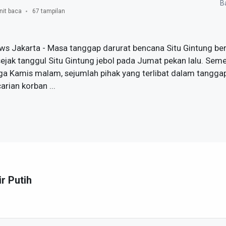
Ba
nit baca
67 tampilan
ws Jakarta - Masa tanggap darurat bencana Situ Gintung ber
i sejak tanggul Situ Gintung jebol pada Jumat pekan lalu. Se
gga Kamis malam, sejumlah pihak yang terlibat dalam tanggap
rian korban ...
ir Putih