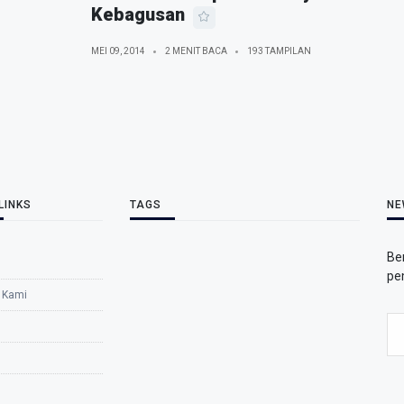
Kebagusan
MEI 09, 2014
2 MENIT BACA
193 TAMPILAN
LINKS
TAGS
NE
Be
pe
 Kami