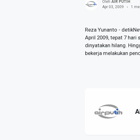
Oleh
AIR PUTIH
Apr 03, 2009
1 me
Reza Yunanto - detikNe
April 2009, tepat 7 har
dinyatakan hilang. Hin
bekerja melakukan penca
A