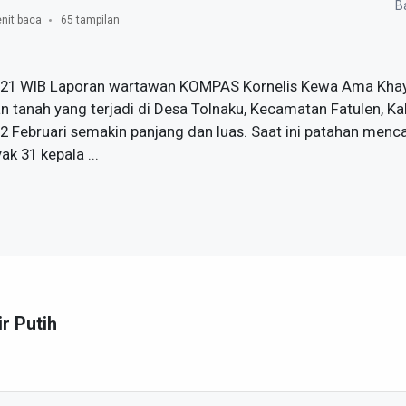
Ba
nit baca
65 tampilan
 08:21 WIB Laporan wartawan KOMPAS Kornelis Kewa Ama Kh
tanah yang terjadi di Desa Tolnaku, Kecamatan Fatulen, K
12 Februari semakin panjang dan luas. Saat ini patahan menc
k 31 kepala ...
ir Putih