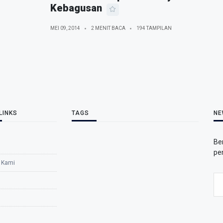
Kebagusan
MEI 09, 2014
2 MENIT BACA
194 TAMPILAN
LINKS
TAGS
NE
Be
pe
 Kami