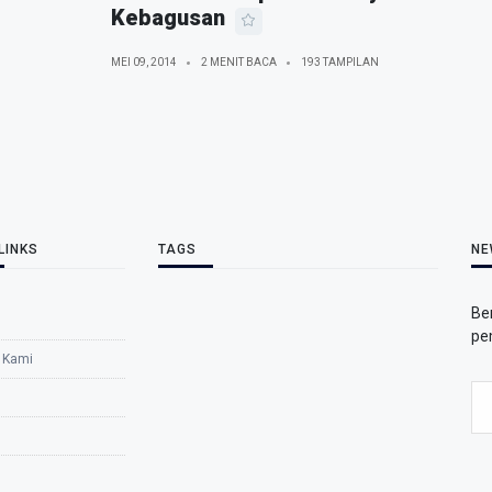
Kebagusan
MEI 09, 2014
2 MENIT BACA
193 TAMPILAN
LINKS
TAGS
NE
Be
pe
 Kami