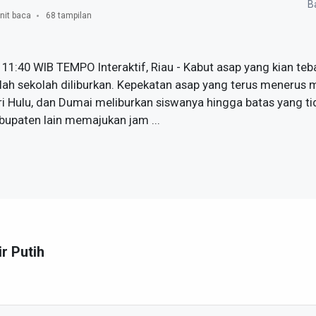
Ba
nit baca
68 tampilan
 11:40 WIB TEMPO Interaktif, Riau - Kabut asap yang kian te
lah sekolah diliburkan. Kepekatan asap yang terus meneru
ri Hulu, dan Dumai meliburkan siswanya hingga batas yang ti
upaten lain memajukan jam ...
ir Putih