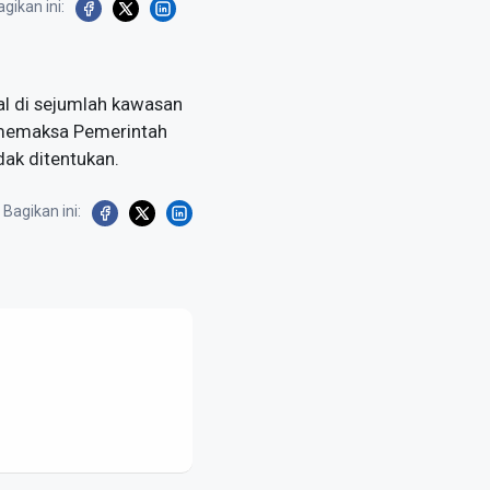
gikan ini:
bal di sejumlah kawasan
s memaksa Pemerintah
dak ditentukan.
Bagikan ini: