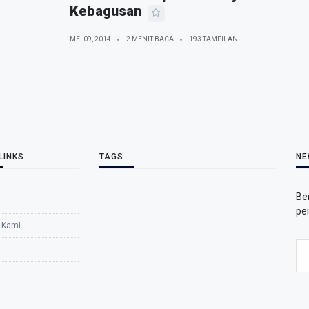
Kebagusan
MEI 09, 2014
2 MENIT BACA
193 TAMPILAN
LINKS
TAGS
NE
Be
pe
 Kami