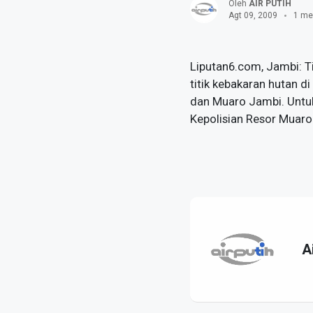
Oleh
AIR PUTIH
Agt 09, 2009
1 me
Liputan6.com, Jambi: T
titik kebakaran hutan d
dan Muaro Jambi. Untuk
Kepolisian Resor Muaro
A