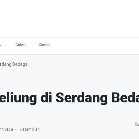
Galeri
Kontak
erdang Bedagai
eliung di Serdang Bed
Ba
it baca
64 tampilan