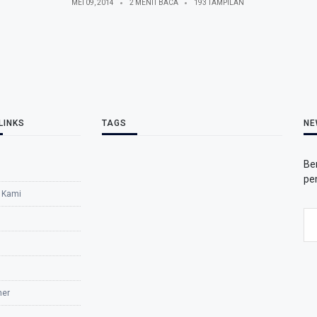
MEI 09, 2014
2 MENIT BACA
193 TAMPILAN
LINKS
TAGS
NE
Be
pe
 Kami
mer