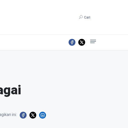
Cari
agai
gikan ini: