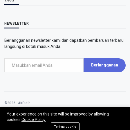
TAGS
NEWSLETTER
Berlangganan newsletter kami dan dapatkan pembaruan terbaru
langsung di kotak masuk Anda.
Berlangganan
©2026 - AirPutih
AirPutih | All rights reserved.
Your experience on this site will be improved by allowing
cookies
Cookie Policy
Terima cookie