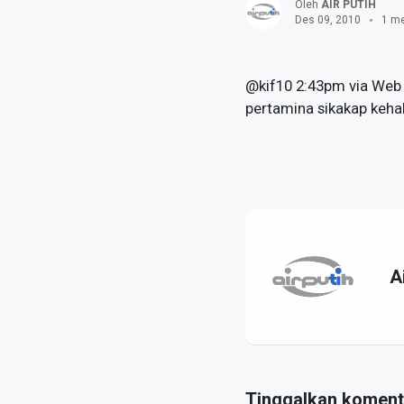
Oleh
AIR PUTIH
Des 09, 2010
1 me
@kif10 2:43pm via Web
pertamina sikakap keh
A
Tinggalkan koment