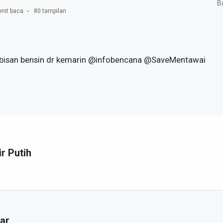
Ba
nit baca
80 tampilan
abisan bensin dr kemarin @infobencana @SaveMentawai
ir Putih
ar