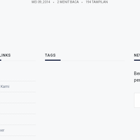
MEI 09, 2014
2 MENIT BACA
194 TAMPILAN
LINKS
TAGS
NE
Be
pe
 Kami
mer