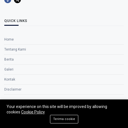
QUICK LINKS
Home
Tentang Kami
Berita
Galeri
Kontak
Disclaimer
Your experience on this site will be improved by allowing
TAGS
cookies
Cookie Policy
Terima cookie