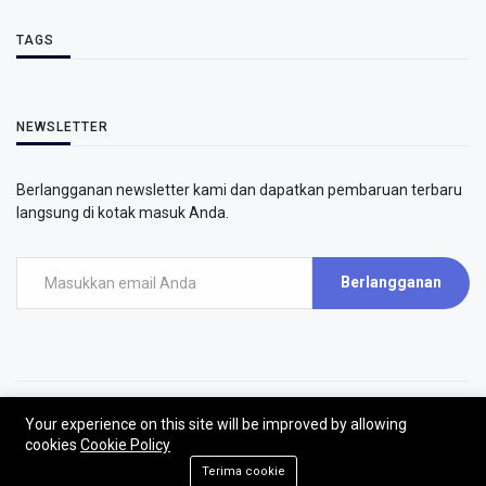
TAGS
NEWSLETTER
Berlangganan newsletter kami dan dapatkan pembaruan terbaru
langsung di kotak masuk Anda.
Berlangganan
Your experience on this site will be improved by allowing
©2026 - AirPutih
cookies
Cookie Policy
AirPutih | All rights reserved.
Terima cookie