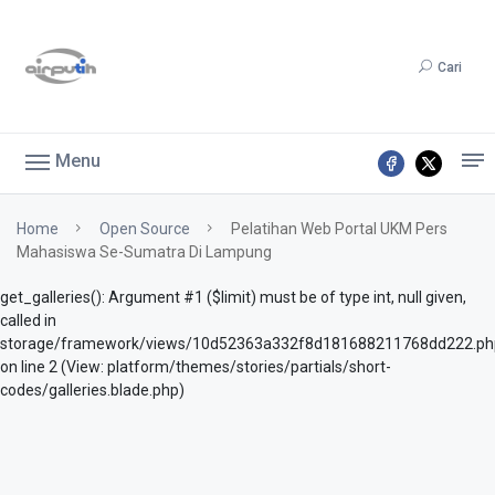
Cari
Menu
Home
Open Source
Pelatihan Web Portal UKM Pers
Mahasiswa Se-Sumatra Di Lampung
get_galleries(): Argument #1 ($limit) must be of type int, null given,
called in
storage/framework/views/10d52363a332f8d181688211768dd222.ph
on line 2 (View: platform/themes/stories/partials/short-
codes/galleries.blade.php)