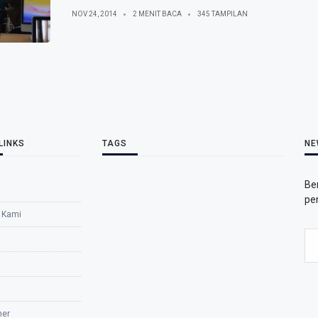
NOV 24, 2014
2 MENIT BACA
345 TAMPILAN
LINKS
TAGS
NE
Be
pe
 Kami
mer