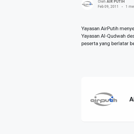
Oleh
AIR PUTIH
Feb 09, 2011
1 me
Yayasan AirPutih menye
Yayasan Al-Qudwah desa 
peserta yang berlatar 
A