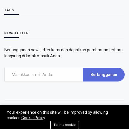
TAGS
NEWSLETTER
Berlangganan newsletter kami dan dapatkan pembaruan terbaru
langsung di kotak masuk Anda.
Berlangganan
Your experience on this site will be improved by allowing
©2026 - AirPutih
cookies
Cookie Policy
AirPutih | All rights reserved.
Terima cookie