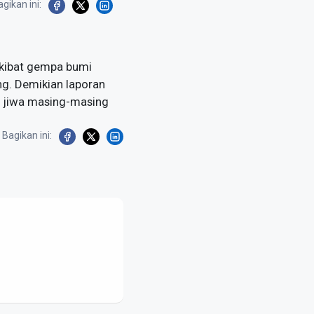
gikan ini:
akibat gempa bumi
ng. Demikian laporan
n jiwa masing-masing
Bagikan ini: