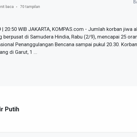
Ba
nit baca
70 tampilan
9 | 20:50 WIB JAKARTA, KOMPAS.com - Jumlah korban jiwa 
ng berpusat di Samudera Hindia, Rabu (2/9), mencapai 25 ora
asional Penanggulangan Bencana sampai pukul 20.30. Korba
ang di Garut, 1 ...
ir Putih