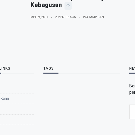
Kebagusan
MEI 09, 2014
2 MENIT BACA
193 TAMPILAN
LINKS
TAGS
NE
Be
pe
 Kami