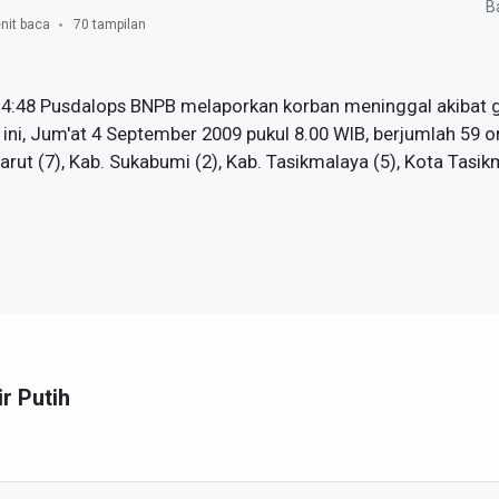
Ba
nit baca
70 tampilan
14:48 Pusdalops BNPB melaporkan korban meninggal akibat 
ini, Jum'at 4 September 2009 pukul 8.00 WIB, berjumlah 59 o
Garut (7), Kab. Sukabumi (2), Kab. Tasikmalaya (5), Kota Tasik
ir Putih