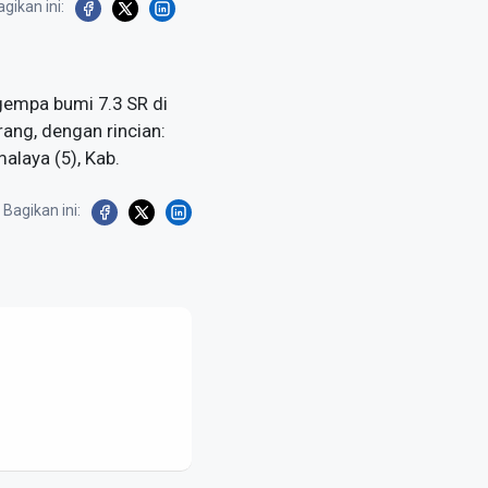
gikan ini:
gempa bumi 7.3 SR di
rang, dengan rincian:
malaya (5), Kab.
Bagikan ini: