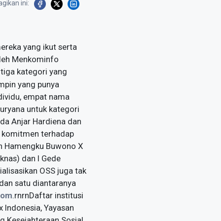
gikan ini:
eka yang ikut serta
oleh Menkominfo
tiga kategori yang
mimpin yang punya
dividu, empat nama
uryana untuk kategori
ada Anjar Hardiena dan
a komitmen terhadap
tan Hamengku Buwono X
knas) dan I Gede
alisasikan OSS juga tak
 dan satu diantaranya
com
.rnrnDaftar institusi
x Indonesia, Yayasan
ng Kesejahteraan Sosial