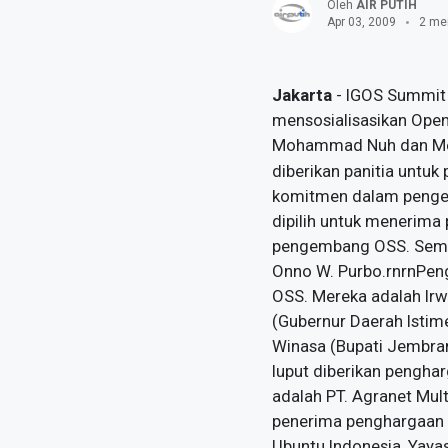
Oleh
AIR PUTIH
Apr 03, 2009
2 me
Jakarta
- IGOS Summit 
mensosialisasikan Ope
Mohammad Nuh dan Men
diberikan panitia untuk
komitmen dalam pengem
dipilih untuk menerima
pengembang OSS. Sement
Onno W. Purbo.rnrnPeng
OSS. Mereka adalah Ir
(Gubernur Daerah Istim
Winasa (Bupati Jembran
luput diberikan penghar
adalah PT. Agranet Mult
penerima penghargaan t
Ubuntu Indonesia, Yayas