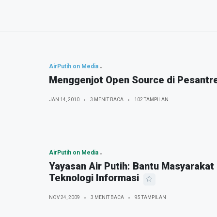
AirPutih on Media
Menggenjot Open Source di Pesantr
JAN 14, 2010
3 MENIT BACA
102 TAMPILAN
AirPutih on Media
Yayasan Air Putih: Bantu Masyarakat
Teknologi Informasi
NOV 24, 2009
3 MENIT BACA
95 TAMPILAN