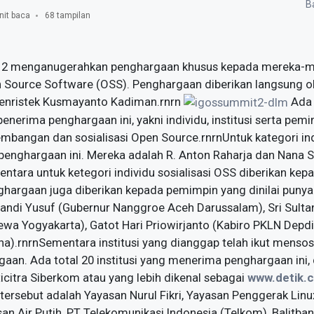
Ba
nit baca
68 tampilan
2 menganugerahkan penghargaan khusus kepada mereka-mer
n Source Software (OSS). Penghargaan diberikan langsung 
ristek Kusmayanto Kadiman.rnrn
Ada 
 penerima penghargaan ini, yakni individu, institusi serta pe
bangan dan sosialisasi Open Source.rnrnUntuk kategori in
 penghargaan ini. Mereka adalah R. Anton Raharja dan Nana S
ara untuk ketegori individu sosialisasi OSS diberikan kep
hargaan juga diberikan kepada pemimpin yang dinilai puny
wandi Yusuf (Gubernur Nanggroe Aceh Darussalam), Sri Sul
ewa Yogyakarta), Gatot Hari Priowirjanto (Kabiro PKLN Depdi
a).rnrnSementara institusi yang dianggap telah ikut mensosi
gaan. Ada total 20 institusi yang menerima penghargaan ini,
icitra Siberkom atau yang lebih dikenal sebagai
www.detik.
ersebut adalah Yayasan Nurul Fikri, Yayasan Penggerak Linu
an Air Putih, PT Telekomunikasi Indonesia (Telkom), Balitba