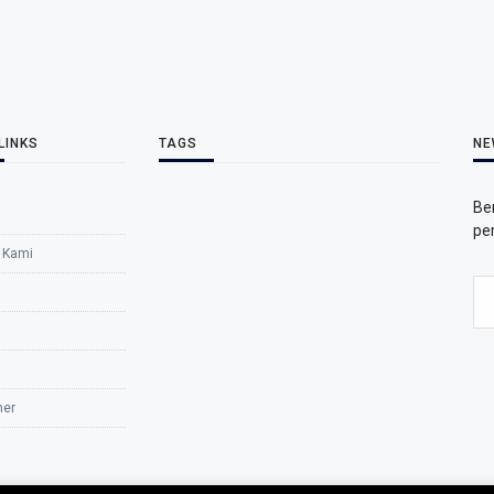
LINKS
TAGS
NE
Be
pe
 Kami
mer