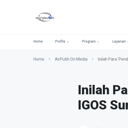
Home
Profile
Program
Layanan
Home
AirPutih On Media
Inilah Para 'Pen
Inilah P
IGOS Su