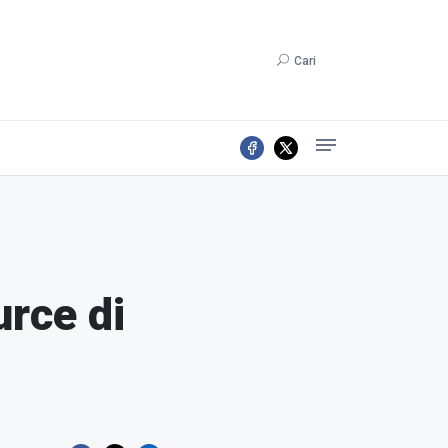
Cari
urce di