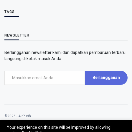
TAGS
NEWSLETTER
Berlangganan newsletter kami dan dapatkan pembaruan terbaru
langsung di kotak masuk Anda.
Berlangganan
©2026 - AirPutih
AirPutih | All rights reserved.
Your experience on this site will be improved by allowing