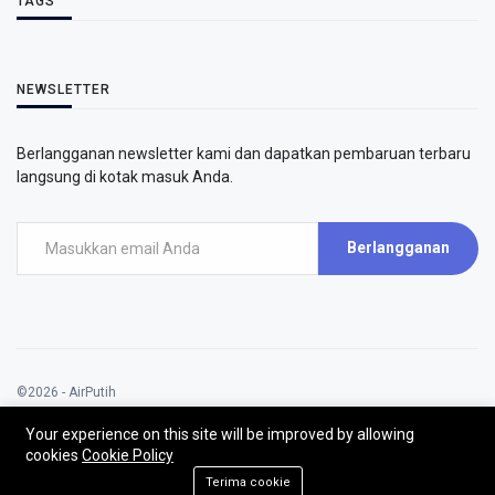
TAGS
NEWSLETTER
Berlangganan newsletter kami dan dapatkan pembaruan terbaru
langsung di kotak masuk Anda.
Berlangganan
©2026 - AirPutih
AirPutih | All rights reserved.
Your experience on this site will be improved by allowing
cookies
Cookie Policy
Terima cookie