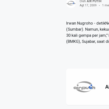
Oleh
AIR PUTIH
Agt 17, 2009
1 me
Irwan Nugroho - detikN
(Sumbar). Namun, kekua
30 kali gempa per jam,"
(BMKG), Sujabar, saat d
A