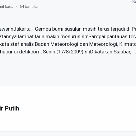
Ba
nit baca
64 tampilan
ewsnnJakarta - Gempa bumi susulan masih terus terjadi di 
tannya lambat laun makin menurun.nn"Sampai pantauan terakh
 kata staf analis Badan Meteorologi dan Meteorologi, Klimato
ihubungi detikcom, Senin (17/8/2009).nnDikatakan Sujabar, ...
ir Putih