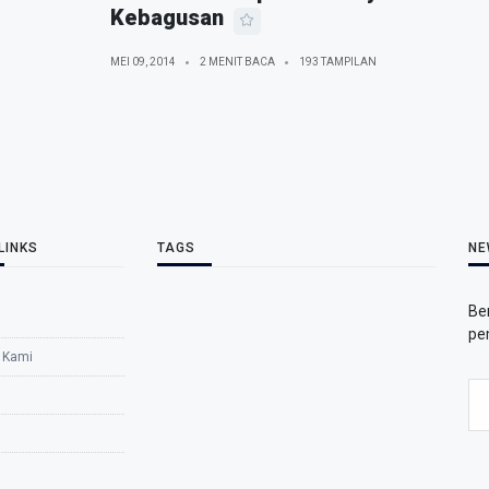
Kebagusan
MEI 09, 2014
2 MENIT BACA
193 TAMPILAN
LINKS
TAGS
NE
Be
pe
 Kami