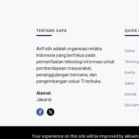
TENTANG SAYA
QUICK 
AirPutih adalah organisasi nirlaba
Home
Indonesia yang berfokus pada
pemanfaatan teknologi informasi untuk
Tentang
pemberdayaan masyarakat,
Berita
penanggulangan bencana, dan
pengembangan solusi TI terbuka.
Galeri
Alamat
Kontak
Jakarta
Disclai
Your experience on this site will be improved by allowi