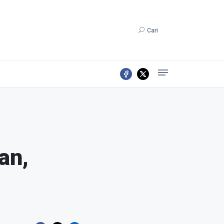
Cari
an,