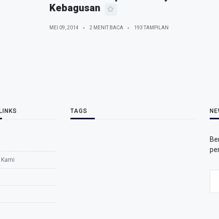
Kebagusan
MEI 09, 2014
2 MENIT BACA
193 TAMPILAN
LINKS
TAGS
NE
Be
pe
 Kami