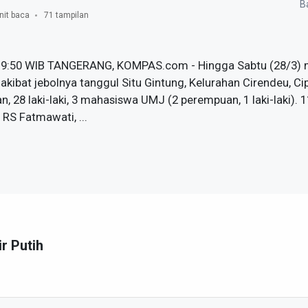
Ba
nit baca
71 tampilan
 19:50 WIB TANGERANG, KOMPAS.com - Hingga Sabtu (28/3) m
akibat jebolnya tanggul Situ Gintung, Kelurahan Cirendeu, Ci
an, 28 laki-laki, 3 mahasiswa UMJ (2 perempuan, 1 laki-laki).
i RS Fatmawati, ...
ir Putih