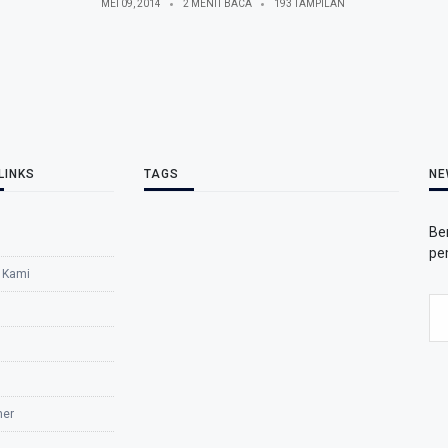
MEI 09, 2014
2 MENIT BACA
193 TAMPILAN
LINKS
TAGS
NE
Be
pe
 Kami
mer