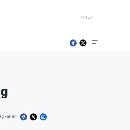
Cari
ng
gikan ini: