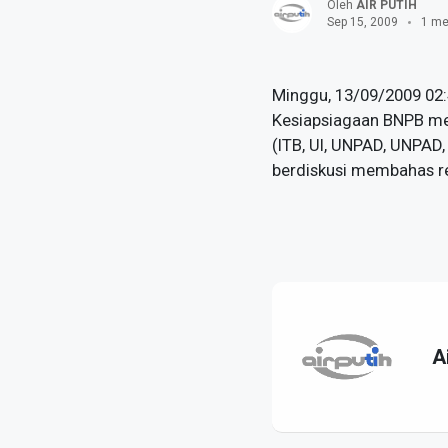
Oleh
AIR PUTIH
Sep 15, 2009
1 me
Minggu, 13/09/2009 02:
Kesiapsiagaan BNPB mem
(ITB, UI, UNPAD, UNPAD,
berdiskusi membahas re
A