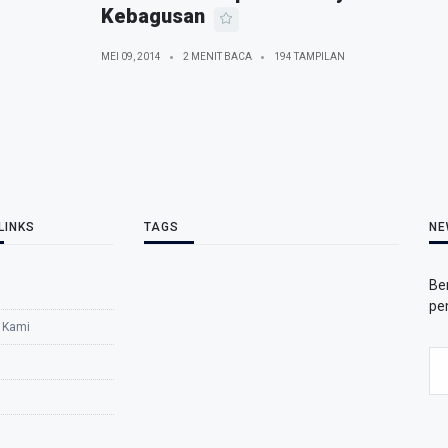
Kebagusan
MEI 09, 2014
2 MENIT BACA
194 TAMPILAN
LINKS
TAGS
NE
Be
pe
 Kami