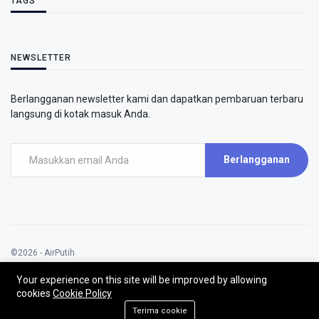
TAGS
NEWSLETTER
Berlangganan newsletter kami dan dapatkan pembaruan terbaru
langsung di kotak masuk Anda.
Berlangganan
©2026 - AirPutih
AirPutih | All rights reserved.
Your experience on this site will be improved by allowing
cookies
Cookie Policy
Terima cookie