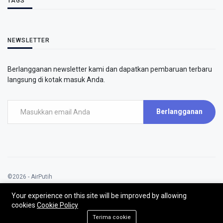
TAGS
NEWSLETTER
Berlangganan newsletter kami dan dapatkan pembaruan terbaru
langsung di kotak masuk Anda.
Berlangganan
©2026 - AirPutih
AirPutih | All rights reserved.
Your experience on this site will be improved by allowing
cookies
Cookie Policy
Terima cookie