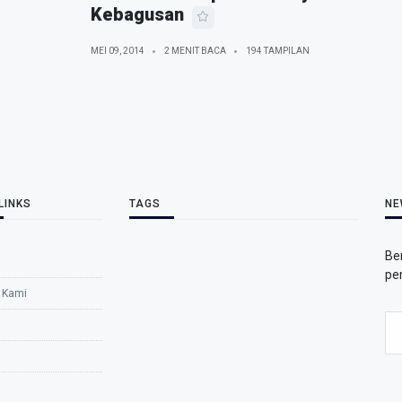
Kebagusan
MEI 09, 2014
2 MENIT BACA
194 TAMPILAN
LINKS
TAGS
NE
Be
pe
 Kami