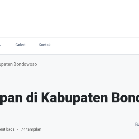
Galeri
Kontak
bupaten Bondowoso
opan di Kabupaten Bo
Ba
nit baca
74 tampilan