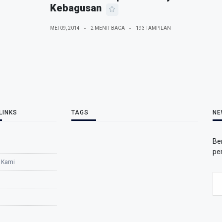
Kebagusan
MEI 09, 2014
2 MENIT BACA
193 TAMPILAN
LINKS
TAGS
NE
Be
pe
 Kami