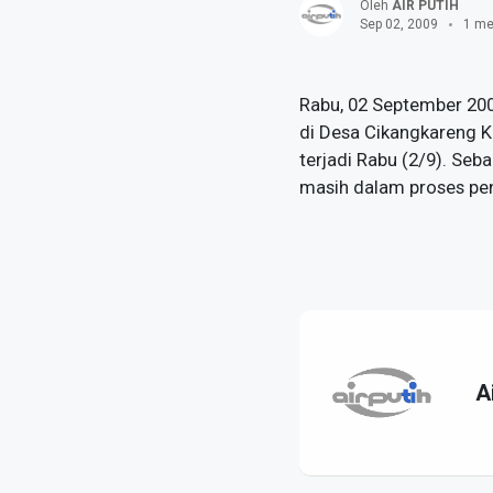
Oleh
AIR PUTIH
Sep 02, 2009
1 me
Rabu, 02 September 200
di Desa Cikangkareng K
terjadi Rabu (2/9). Se
masih dalam proses penc
A