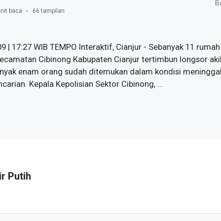
Ba
nit baca
66 tampilan
9 | 17:27 WIB TEMPO Interaktif, Cianjur - Sebanyak 11 rumah
ecamatan Cibinong Kabupaten Cianjur tertimbun longsor ak
banyak enam orang sudah ditemukan dalam kondisi meninggal
arian. Kepala Kepolisian Sektor Cibinong, ...
ir Putih