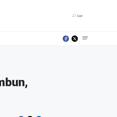
Cari
mbun,